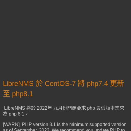
LibreNMS 於 CentOS-7 將 php7.4 更新
至 php8.1
LibreNMS 將於 2022年 九月份開始要求 php 最低版本需求
為 php 8.1。
[WARN] PHP version 8.1 is the minimum supported version
as of September, 2022. We recommend you update PHP to