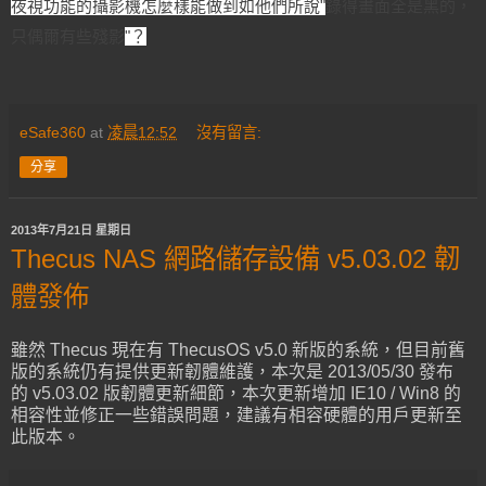
夜視功能的攝影機怎麼樣能做到如他們所說"
錄得畫面全是黑的，
只偶爾有些殘影
"？
eSafe360
at
凌晨12:52
沒有留言:
分享
2013年7月21日 星期日
Thecus NAS 網路儲存設備 v5.03.02 韌
體發佈
雖然 Thecus 現在有 ThecusOS v5.0 新版的系統，但目前舊
版的系統仍有提供更新韌體維護，本次是 2013/05/30 發布
的 v5.03.02 版韌體更新細節，本次更新增加 IE10 / Win8 的
相容性並修正一些錯誤問題，建議有相容硬體的用戶更新至
此版本。