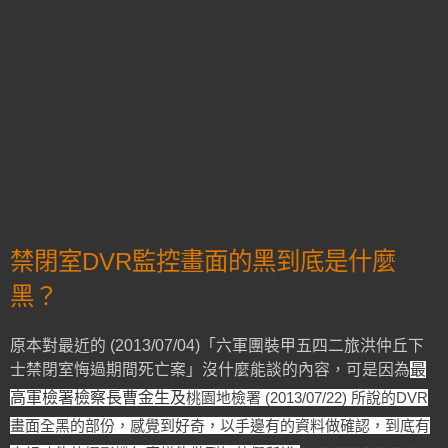
禁閉室DVR監控畫面的黑到底是什麼
黑？
原本對最近的 (2013/07/04)「六軍團裝甲五四二旅洪仲丘下
士禁閉室悔過期間死亡案」沒什麼能談的內容，可是因為
最
高軍檢署檢察長曹金生及
桃園地檢署 (2013/07/22) 所說的DVR
畫面全黑的部份，感覺到好奇，以手邊有的資料做確認，到底有