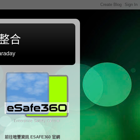
程整合
raday
前往暄豐資訊 ESAFE360 官網