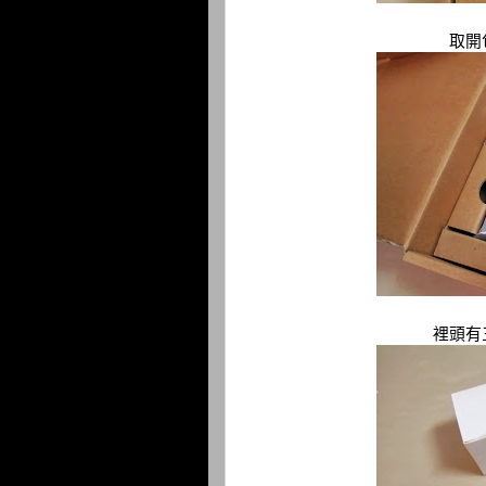
取開
裡頭有