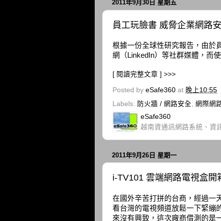
2011年9月30日 星期五
員工玩臉書 威脅企業網路
根據一份全球性研究報告，由於員工在
網（LinkedIn）等社群媒體
[ 閱讀完整文章 ] >>>
Posted by
eSafe360
at
晚上10:55
Labels:
防火牆 / 網路安全
,
網際網
eSafe360
越南資通訊網路系統、資
2011年9月26日 星期一
i-TV101 雲端網路電視盒
在國外辛苦打拼的台商，經過一
看台灣的電視頻道放鬆一下緊繃
來沒有興致，這次廠商借測的是