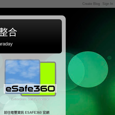
程整合
raday
前往暄豐資訊 ESAFE360 官網