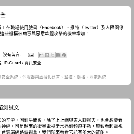
安全
職場使用臉書（Facebook）、推特（Twitter）及人際關係
，而使這些機構被病毒與惡意軟體攻擊的機率增加。
沒有留言:
路
,
IP-Guard / 資訊安全
訊安全系統、伺服器與虛擬化建置、監控、廣播、弱電系統
開箱測試文
天的辛勞，回到房間後，除了上上網與家人聊聊天，也會想要看
的神經，可是越南的衛星電視常常遇到頻道不夠，導致看起電視
一台雲端網路電視盒，我們就來看看它能有多大的能耐。