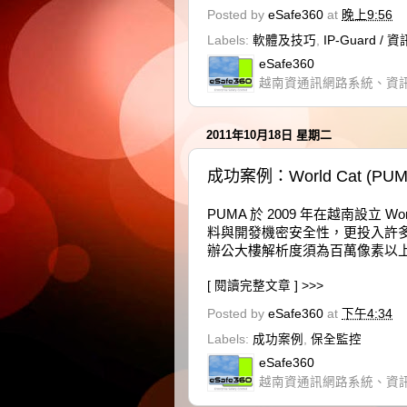
Posted by
eSafe360
at
晚上9:56
Labels:
軟體及技巧
,
IP-Guard /
eSafe360
越南資通訊網路系統、資
2011年10月18日 星期二
成功案例：World Cat 
PUMA 於 2009 年在越南設立
料與開發機密安全性，更投入許多
辦公大樓解析度須為百萬像素以
[ 閱讀完整文章 ] >>>
Posted by
eSafe360
at
下午4:34
Labels:
成功案例
,
保全監控
eSafe360
越南資通訊網路系統、資