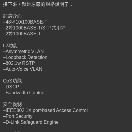
接下來，就是原廠的規格說明了：
網路介面
–48埠10/100BASE-T
–2埠1000BASE-T/SFP共用埠
–2埠1000BASE-T
L2功能
–Asymmetric VLAN
–Loopback Detection
–802.1w RSTP
–Auto-Voice VLAN
QoS功能
–DSCP
–Bandwidth Control
安全機制
–IEEE802.1X port-based Access Control
–Port Security
–D-Link Safeguard Engine