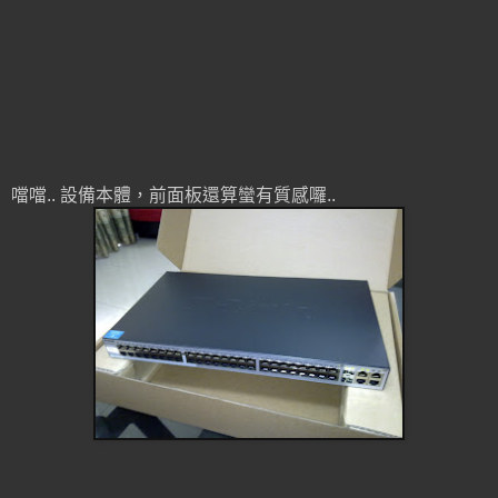
噹噹.. 設備本體，前面板還算蠻有質感囉..