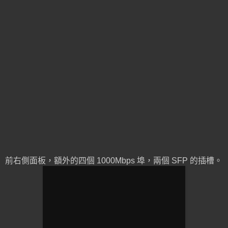
前右側面板，額外的四個 1000Mbps 埠，兩個 SFP 的插槽。