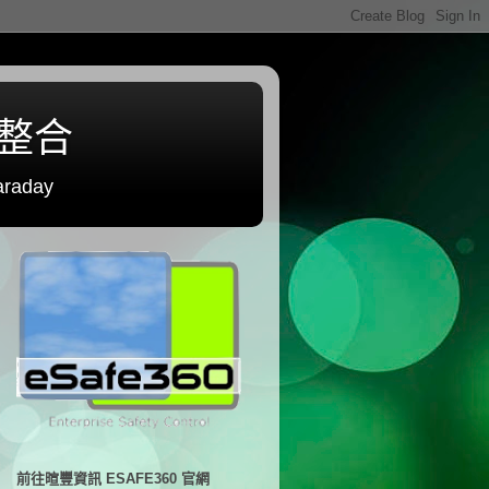
程整合
raday
前往暄豐資訊 ESAFE360 官網