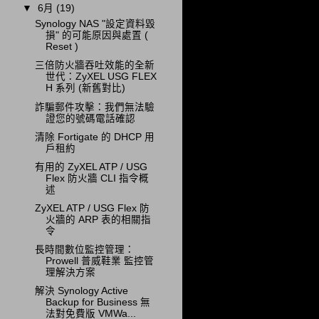
▼
6月
(19)
Synology NAS "設定資料毀
損" 的可能原因與處置 (
Reset )
三倍防火牆吞吐效能的全新
世代：ZyXEL USG FLEX
H 系列 (新舊對比)
詐騙郵件攻擊：我們無法驗
證您的號碼電話確認
清除 Fortigate 的 DHCP 用
戶租約
有用的 ZyXEL ATP / USG
Flex 防火牆 CLI 指令概
述
ZyXEL ATP / USG Flex 防
火牆的 ARP 表的相關指
令
長時間數位監控管理：
Prowell 普威鞋業 監控管
理解決方案
解決 Synology Active
Backup for Business 無
法對免費版 VMWa...