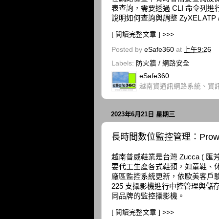
表查詢，需要透過 CLI 命令列進
說明如何查詢與調整 ZyXEL ATP 
[ 閱讀完整文章 ] >>>
Posted by
eSafe360
at
上午9:26
Labels:
防火牆 / 網路安全
eSafe360
越南資通訊網路系統、資
2023年6月21日 星期三
長時間數位監控管理：Prow
越南普威鞋業是台灣 Zucca ( 
要代工生產各式鞋類，如童鞋、休
廠區監控系統更新，依歐美客戶
225 支攝影機進行中控管理與
同品牌的監控攝影機。
[ 閱讀完整文章 ] >>>