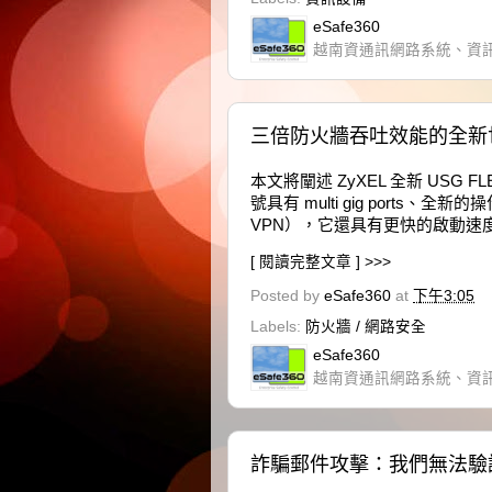
eSafe360
越南資通訊網路系統、資
三倍防火牆吞吐效能的全新世代：
本文將闡述 ZyXEL 全新 USG 
號具有 multi gig port
VPN），它還具有更快的啟動速度
[ 閱讀完整文章 ] >>>
Posted by
eSafe360
at
下午3:05
Labels:
防火牆 / 網路安全
eSafe360
越南資通訊網路系統、資
詐騙郵件攻擊：我們無法驗