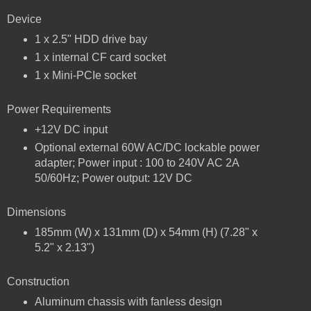
Device
1 x 2.5" HDD drive bay
1 x internal CF card socket
1 x Mini-PCIe socket
Power Requirements
+12V DC input
Optional external 60W AC/DC lockable power
adapter; Power input : 100 to 240V AC 2A
50/60Hz; Power output: 12V DC
Dimensions
185mm (W) x 131mm (D) x 54mm (H) (7.28" x
5.2" x 2.13")
Construction
Aluminum chassis with fanless design