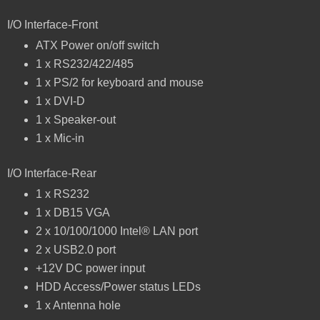
I/O Interface-Front
ATX Power on/off switch
1 x RS232/422/485
1 x PS/2 for keyboard and mouse
1 x DVI-D
1 x Speaker-out
1 x Mic-in
I/O Interface-Rear
1 x RS232
1 x DB15 VGA
2 x 10/100/1000 Intel® LAN port
2 x USB2.0 port
+12V DC power input
HDD Access/Power status LEDs
1 x Antenna hole