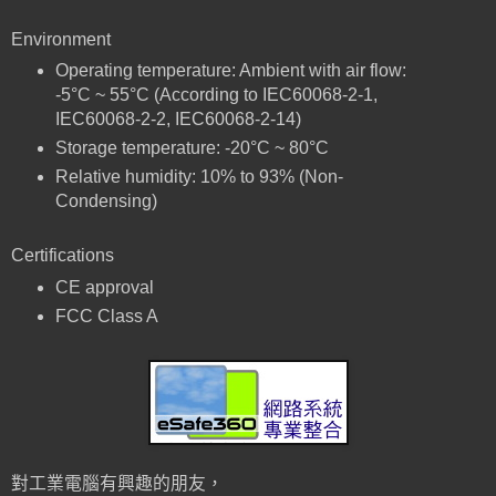
Environment
Operating temperature: Ambient with air flow:
-5°C ~ 55°C (According to IEC60068-2-1,
IEC60068-2-2, IEC60068-2-14)
Storage temperature: -20°C ~ 80°C
Relative humidity: 10% to 93% (Non-
Condensing)
Certifications
CE approval
FCC Class A
對工業電腦有興趣的朋友，