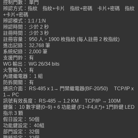
控制門數： 單門
辨認方式：指紋 指紋+卡片 指紋+密碼 卡片+密碼 指紋
+卡片+密碼
辨認模式：1:1 / 1:N
辨認時間： 少於 2 秒
註冊時間： 少於 3 秒
註冊容量： 950 人，1900 枚指紋 (每人註冊 2 枚指紋)
進出記錄： 32,768 筆
系統紀錄： 2,000 筆
支援門鈴： 有
WG 輸出： WG 26/34 bits
火警輸入： 有
內建繼電器： 1 組
防拆開關： 有
通訊介面： RS-485 x 1→ 門禁繼電器(BF-20/50) TCP/IP x
1→ PC
訊號有效長度： RS-485 → 1.2 KM TCP/IP → 100M
鍵盤： 10 數字鍵(0~9) + 6 功能鍵 (F1~F4,#,*)+ 1門鈴鍵 LED
指示 3 顆
假日設定： 50個
功能鍵設定： 40組
部門設定： 32個
職稱設定： 32個