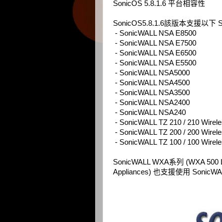
SonicOS 5.8.1.6 平台相容性
SonicOS5.8.1.6該版本支援以
- SonicWALL NSA E8500
- SonicWALL NSA E7500
- SonicWALL NSA E6500
- SonicWALL NSA E5500
- SonicWALL NSA5000
- SonicWALL NSA4500
- SonicWALL NSA3500
- SonicWALL NSA2400
- SonicWALL NSA240
- SonicWALL TZ 210 / 210 Wirel
- SonicWALL TZ 200 / 200 Wirel
- SonicWALL TZ 100 / 100 Wirel
SonicWALL WXA系列 (WXA 500 Liv
Appliances) 也支援使用 Sonic