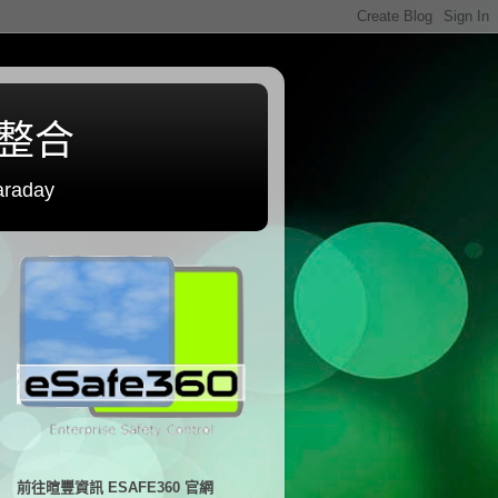
程整合
raday
前往暄豐資訊 ESAFE360 官網