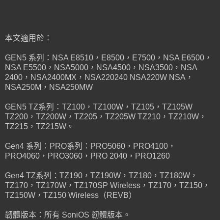
本文適用於：
GEN5 系列：NSA E8510，E8500，E7500，NSA E6500，
NSA E5500，NSA5000，NSA4500，NSA3500，NSA
2400，NSA2400MX，NSA220240 NSA220W NSA，
NSA250M，NSA250MW
GEN5 TZ系列：TZ100，TZ100W，TZ105，TZ105W
TZ200，TZ200W，TZ205，TZ205W TZ210，TZ210W，
TZ215，TZ215W。
Gen4 系列：PRO系列：PRO5060，PRO4100，
PRO4060，PRO3060，PRO 2040，PRO1260
Gen4 TZ系列：TZ190，TZ190W，TZ180，TZ180W，
TZ170，TZ170W，TZ170SP Wireless，TZ170，TZ150，
TZ150W，TZ150 Wireless（REVB）
韌體版本：所有 SoniOS 韌體版本。