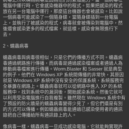
電腦中運行時，它會感染機器中的程式。如果把感染的程式
放在另一台電腦中運行，那麼這台機器也會被感染。比如說
一個病毒可能感染了一個隨身碟，當隨身碟插到一台電腦
上，並執行了被感染的程式，病毒就會被傳染到電腦中，然
後還會感染更多的程式檔案，就這樣，感染會無限進行下
去。
2、蠕蟲病毒
蠕蟲病毒與病毒很相似，只是它們的傳播方式不同。蠕蟲病
毒通過網路進行傳播，而病毒是通過感染檔案或者通過人為
移動病毒檔案進行傳播。Worm.Blaster 和 Sasser 就是典型
的例子。他們在 Windows XP 系統間傳播的非常快，其原因
就是 Windows XP 系統中沒有安全的保護系統，系統服務完
全暴露在網路上。蠕蟲病毒就可以從網路中進入 XP 的系統
服務中，找到系統中的漏洞後，開始感染系統。然後它就可
以利用受染電腦進行自我複製。雖然現在 Windows 系統中有
了預設的防火牆是的蠕蟲病毒變得少見了，但它們還是有別
的方式可以傳播。例如蠕蟲病毒能通過已感染使用者的通訊
錄把自己傳播給所有通訊錄上的人。
像病毒一樣，蠕蟲病毒一旦成功感染電腦，它就能夠實現許