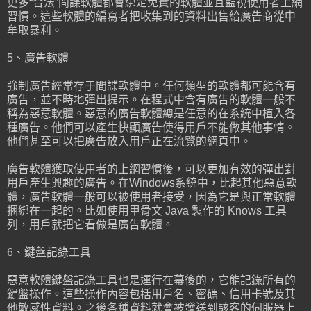
更多“合法”間諜軟體都會綁定免費的軟體並且監視使用者上網
習慣。這些軟體的編寫者把收集到的資料出售給廣告商從中
牟取暴利。
5、廣告軟體
強制廣告經常存于間諜軟體中。任何類型的軟體都可能含有
廣告，並不時地彈出提示。在程式中含有廣告的軟體一般不
稱為惡意軟體。惡意的廣告軟體總是任意的在系統中植入各
種廣告。他們可以產生快顯廣告使得用戶不能做其他事情。
他們甚至可以把廣告放入用戶正在流覽的網頁中。
廣告軟體獲取使用者的上網習慣後，可以更加有效的彈出對
用戶產生興趣的廣告。在Windows系統中，比起其他惡意軟
體，廣告軟體一般可以被使用者接受，因為它是與正常軟體
捆綁在一起的。比如使用甲骨文 Java 製作的 Knows 工具
列，用戶就把它看做是廣告軟體。
6、鍵盤記錄工具
惡意軟體鍵盤記錄工具也是運行在幕後的，它能記錄所有的
鍵盤操作。這些操作內容包括用戶名、密碼、信用卡號及其
他敏感性資料。之後各種資料就會被發送到駭客的伺服器上