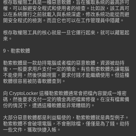
根存取權限工具是一種惡意軟體，旨在獲取系統的最高許可
權，可以躲避安全程式和使用者的檢查。比如說，該工具可
以在系統運行之前就載入與系統深處，修改系統功能從而避
開安全程式的檢測。而且它也可以在工作管理員中隱藏。
根存取權限工具的核心就是一旦它運行起來，就可以藏匿起
來。
9、勒索軟體
勒索軟體是一款劫持電腦或者檔的惡意軟體，資源被劫持
後，一般要求用戶支付一定的贖金。有些勒索軟體先讓電腦
不能使用，然後快顯視窗，要求付錢才能繼續使用。但這種
軟體很容易被防毒軟體查到。
向 CryptoLocker 這種勒索軟體通常會把檔內容變成一堆密
碼，然後要求支付一定的贖金再把檔案修復。在沒有檔案備
份的情況下，遭遇這種軟體是非常糟糕的。
大部分惡意軟體都是利益驅使的，勒索軟體就是典型例子。
勒索軟體不會破壞電腦，不會刪除檔，僅僅是為了錢。劫持
一些文件，獲取快捷入帳。