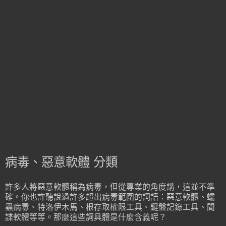
病毒、惡意軟體 分類
許多人將惡意軟體稱為病毒，但從專業的角度講，這並不準
確。你也許聽說過許多超出病毒範圍的詞語：惡意軟體、蠕
蟲病毒、特洛伊木馬、根存取權限工具、鍵盤記錄工具、間
諜軟體等等。那麼這些詞具體是什麼含義呢？