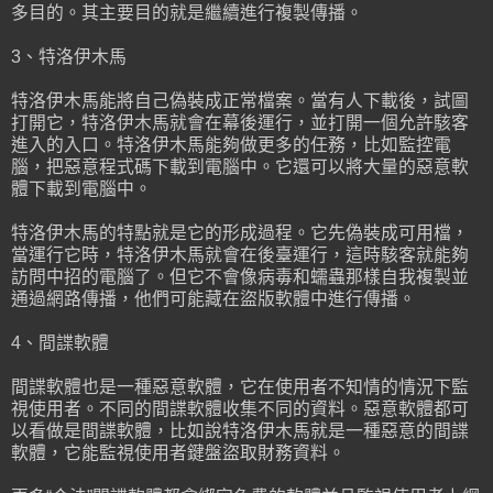
多目的。其主要目的就是繼續進行複製傳播。
3、特洛伊木馬
特洛伊木馬能將自己偽裝成正常檔案。當有人下載後，試圖
打開它，特洛伊木馬就會在幕後運行，並打開一個允許駭客
進入的入口。特洛伊木馬能夠做更多的任務，比如監控電
腦，把惡意程式碼下載到電腦中。它還可以將大量的惡意軟
體下載到電腦中。
特洛伊木馬的特點就是它的形成過程。它先偽裝成可用檔，
當運行它時，特洛伊木馬就會在後臺運行，這時駭客就能夠
訪問中招的電腦了。但它不會像病毒和蠕蟲那樣自我複製並
通過網路傳播，他們可能藏在盜版軟體中進行傳播。
4、間諜軟體
間諜軟體也是一種惡意軟體，它在使用者不知情的情況下監
視使用者。不同的間諜軟體收集不同的資料。惡意軟體都可
以看做是間諜軟體，比如說特洛伊木馬就是一種惡意的間諜
軟體，它能監視使用者鍵盤盜取財務資料。