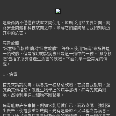
這些術語不僅僅在駭客之間使用，還廣泛用於主要新聞、網
路安全問題和科技駭聞之中。瞭解它們能夠幫助我們知曉這
其中的危害。
惡意軟體
“惡意運作軟體”簡稱“惡意軟體”。許多人使用“病毒”來解釋這
一類軟體，但是確切的說病毒只是這一類中的一種。“惡意軟
體”包括了所有會產生危害的軟體。下面列舉一些常見的情
況。
1、病毒
首先來講講病毒。病毒是一種惡意軟體，它能自我複製，並
感染其他檔案，就像生物學上的病毒那樣，病毒先感染細
胞，然後利用這些細胞不斷繁殖。
病毒能做許多事情。例如它能隱藏自己，竊取密碼，強制彈
出廣告，使電腦重新啟動。光有這些還不足以稱之為病毒。
病毒之所以稱為病毒是因為他們的繁殖能力。當一個病毒在