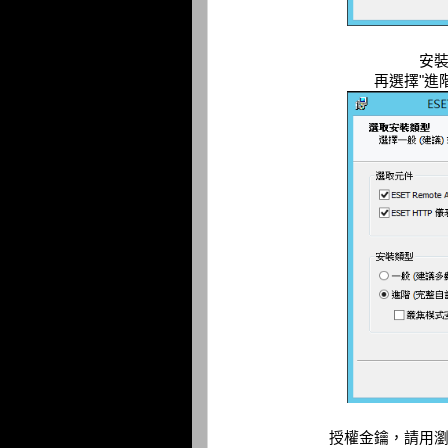
安
再選擇"進
授權金鑰，請用