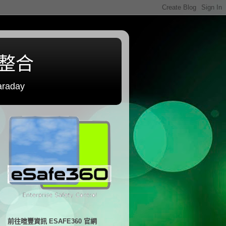
程整合
raday
前往暄豐資訊 ESAFE360 官網