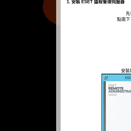
1. 安裝 ESET 遠程管理伺服器
先
點兩下 e
安裝