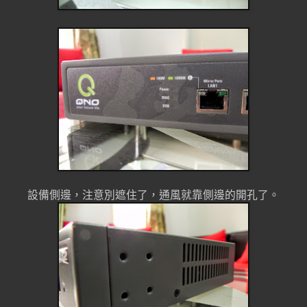
設備側邊，注意別遮住了，通風就靠側邊的開孔了。