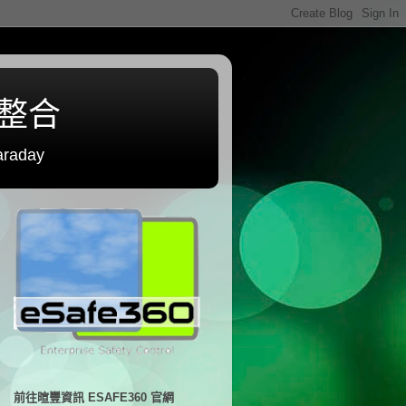
程整合
raday
前往暄豐資訊 ESAFE360 官網