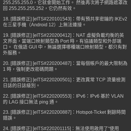
255.255.255.0，它就會開始工作。 然後再次將子網路遮罩改
回 255.255.255.252，它仍然有效。
18. [錯誤修正] [eITS#220101543]：帶有預共享密鑰的 IKEv2
在三星手機（Android 12）上無法連接。
19. [錯誤修正] [eITS#220200412]：NAT 虛擬負載均衡的英
文界面，當端口映射類型為 Port 時，有協議類型和外部端
口。 在俄語 GUI 中，無論選擇哪種端口映射類型，都只有對
外服務。
20. [錯誤修正] [eITS#220200487]：當每個帳戶的最大限制為
1 時，強制更改密碼問題。
21. [錯誤修正] [eITS#220200501]：更改異常 TCP 流量檢測
日誌的日誌級別。
22. [錯誤修正] [eITS#220200553]：IPv6：IPv6 基於 VLAN
的 LAG 接口無法 ping 通。
23. [錯誤修正] [eITS#220200887]：Hotspot-Ticket 剩餘時間
錯誤。
24. [錯誤修正] [eITS#220201115]：無法使用啟用了“使用