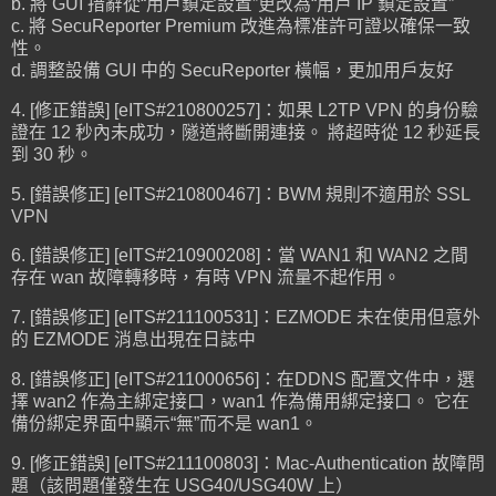
b. 將 GUI 措辭從“用戶鎖定設置”更改為“用戶 IP 鎖定設置”
c. 將 SecuReporter Premium 改進為標准許可證以確保一致
性。
d. 調整設備 GUI 中的 SecuReporter 橫幅，更加用戶友好
4. [修正錯誤] [eITS#210800257]：如果 L2TP VPN 的身份驗
證在 12 秒內未成功，隧道將斷開連接。 將超時從 12 秒延長
到 30 秒。
5. [錯誤修正] [eITS#210800467]：BWM 規則不適用於 SSL
VPN
6. [錯誤修正] [eITS#210900208]：當 WAN1 和 WAN2 之間
存在 wan 故障轉移時，有時 VPN 流量不起作用。
7. [錯誤修正] [eITS#211100531]：EZMODE 未在使用但意外
的 EZMODE 消息出現在日誌中
8. [錯誤修正] [eITS#211000656]：在DDNS 配置文件中，選
擇 wan2 作為主綁定接口，wan1 作為備用綁定接口。 它在
備份綁定界面中顯示“無”而不是 wan1。
9. [修正錯誤] [eITS#211100803]：Mac-Authentication 故障問
題（該問題僅發生在 USG40/USG40W 上）