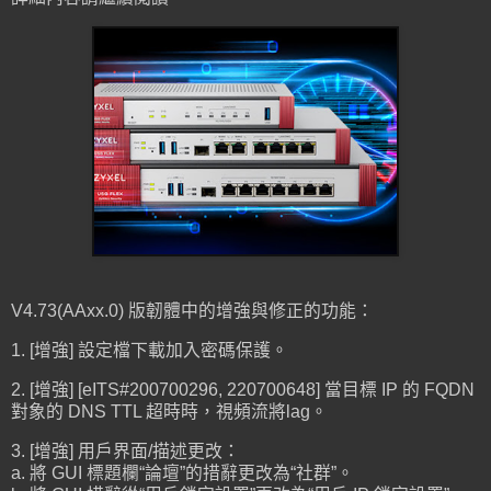
V4.73(AAxx.0) 版韌體中的增強與修正的功能：
1. [增強] 設定檔下載加入密碼保護。
2. [增強] [eITS#200700296, 220700648] 當目標 IP 的 FQDN
對象的 DNS TTL 超時時，視頻流將lag。
3. [增強] 用戶界面/描述更改：
a. 將 GUI 標題欄“論壇”的措辭更改為“社群”。