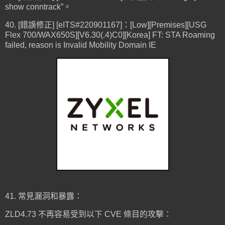
show conntrack”。
40. [錯誤修正] [eITS#220901167]：[Low][Premises][USG
Flex 700/WAX650S][V6.30(.4)C0][Korea] FT: STA Roaming
failed, reason is Invalid Mobility Domain IE
41. 常見漏洞和暴露：
ZLD4.73 不再容易受到以下 CVE 條目的攻擊：