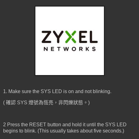
1. Make sure the SYS LED is on and not blinking.
( 確認 SYS 燈號為恆亮，非閃爍狀態。)
2 Press the RESET button and hold it until the SYS LED
begins to blink. (This usually takes about five seconds.)