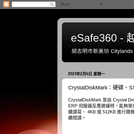
eSafe36
胡志明市新美坊 Citylands 一號
2023年2月6日 星期一
CrystalDiskMark：硬
CrystalDiskMark 是由 Cr
ERP 伺服器反應遲緩時，能夠
續讀寫、 4KB 或 512KB
續閱讀。