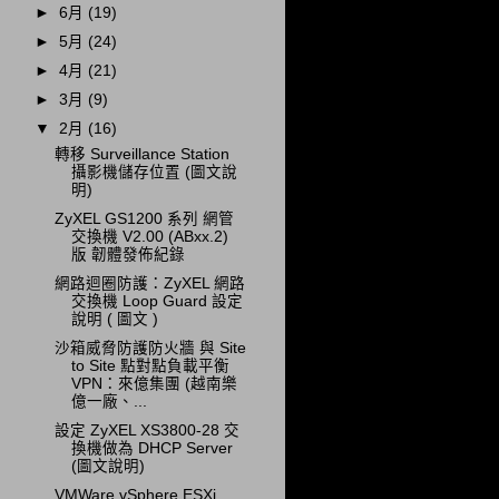
►
6月
(19)
►
5月
(24)
►
4月
(21)
►
3月
(9)
▼
2月
(16)
轉移 Surveillance Station
攝影機儲存位置 (圖文說
明)
ZyXEL GS1200 系列 網管
交換機 V2.00 (ABxx.2)
版 韌體發佈紀錄
網路迴圈防護：ZyXEL 網路
交換機 Loop Guard 設定
說明 ( 圖文 )
沙箱威脅防護防火牆 與 Site
to Site 點對點負載平衡
VPN：來億集團 (越南樂
億一廠、...
設定 ZyXEL XS3800-28 交
換機做為 DHCP Server
(圖文說明)
VMWare vSphere ESXi