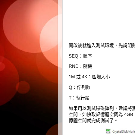
開啟後就進入測試環境，先說明
SEQ：順序
RND：隨機
1M 或 4K：區塊大小
Q：佇列數
T：執行緒
如果用以測試磁碟陣列，建議將測
空間，如快取記憶體空間為 4GB
憶體空間就完成測試了。