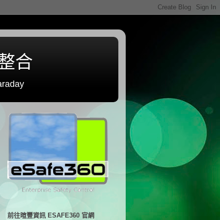
程整合
raday
前往暄豐資訊 ESAFE360 官網