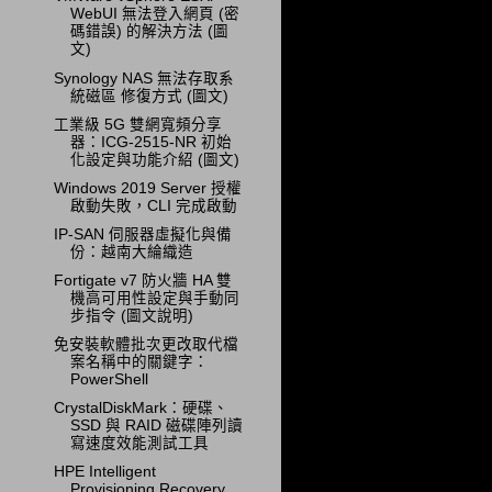
WebUI 無法登入網頁 (密
碼錯誤) 的解決方法 (圖
文)
Synology NAS 無法存取系
統磁區 修復方式 (圖文)
工業級 5G 雙網寬頻分享
器：ICG-2515-NR 初始
化設定與功能介紹 (圖文)
Windows 2019 Server 授權
啟動失敗，CLI 完成啟動
IP-SAN 伺服器虛擬化與備
份：越南大綸織造
Fortigate v7 防火牆 HA 雙
機高可用性設定與手動同
步指令 (圖文說明)
免安裝軟體批次更改取代檔
案名稱中的關鍵字：
PowerShell
CrystalDiskMark：硬碟、
SSD 與 RAID 磁碟陣列讀
寫速度效能測試工具
HPE Intelligent
Provisioning Recovery