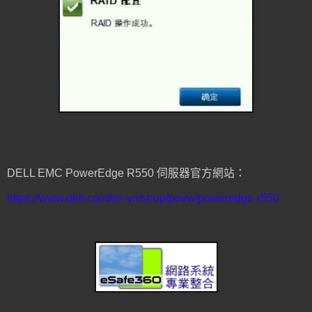
DELL EMC PowerEdge R550 伺服器官方網站：
https://www.dell.com/en-vn/shop/povw/poweredge-r550