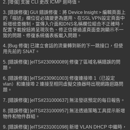
2. [增強] 支援 CLI 更改 ICMP 逾時值。
3. [錯誤修復] GUI 錯誤修復：將 Device Insight > 編輯頁面上
的「描述」欄位從必填變更為選用、在SSL VPN設定頁面中
新增檢查機制，當傳入介面和DNS名稱欄位組合不正確時，
配置下載按鈕將呈現灰色、修正信譽過濾頁面查詢顯示不一
致的問題、修復系統儀表板載入問題。
4. [Bug 修復] 已建立會話的流量轉到新的下一跳接口，但使
用先前的 SNAT。
5. [錯誤修復] [eITS#230900089] 修復了區域名稱錯誤的問
題。
6. [錯誤修復] [eITS#230901003] 修復連接埠 1（已設定
vlan）和連接埠 2 連接至相同虛擬交換器時出現網路迴路問
題。
7. [錯誤修復] [eITS#231000637] 無法發送預定的每日報告。
8. [錯誤修復] [eITS#231000957] 無法透過策略工具提示新增
物件和物件群組。
9. [錯誤修復] [eITS#231001098] 新增 VLAN DHCP 中繼時，