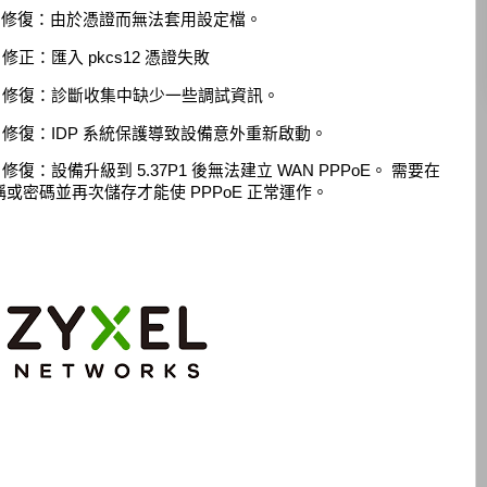
101439] 修復：由於憑證而無法套用設定檔。
479] 修正：匯入 pkcs12 憑證失敗
200577] 修復：診斷收集中缺少一些調試資訊。
200592] 修復：IDP 系統保護導致設備意外重新啟動。
01567] 修復：設備升級到 5.37P1 後無法建立 WAN PPPoE。 需要在
用者名稱或密碼並再次儲存才能使 PPPoE 正常運作。