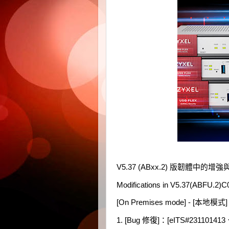
V5.37 (ABxx.2) 版韌體中的
Modifications in V5.37(ABFU.2)C0
[On Premises mode] - [本地模式]
1. [Bug 修復]：[eITS#23110