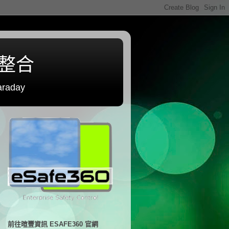
程整合
raday
前往暄豐資訊 ESAFE360 官網