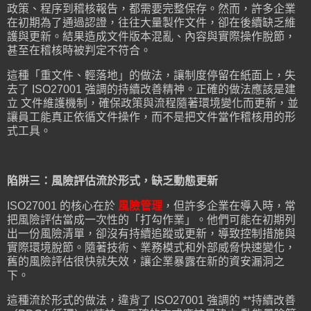
政策、程序到稽核報告，都需要完整保存。然而，許多企業
在初期為了通過認證，往往大量製作文件，卻在後續缺乏維
護與更新。結果造成文件版本混亂、內容與實際操作脫節，
甚至在稽核時被判定不符合。
這種「重文件、輕落地」的做法，讓制度停留在紙面上，失
去了 ISO27001 強調的持續改善精神。正確的做法應該是建
立 文件維護機制，確保政策與流程隨著環境變化而更新，並
讓員工能真正依循文件操作，而不是把文件當作稽核用的形
式工具。
陷阱三：風險評估流於形式，缺乏動態更新
ISO27001 的核心在於
風險管理
，但許多企業在導入時，常
把風險評估當成一次性的「打勾作業」。他們可能在初期列
出一份風險清單，卻沒有持續追蹤或更新，導致控制措施與
實際環境脫節。隨著技術、業務模式和外部威脅快速變化，
舊的風險評估很快就失效，讓企業暴露在新的資安漏洞之
下。
這種流於形式的做法，違背了 ISO27001 強調的 **持續改善