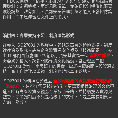
（PDCA 循環）**精神。正確的方式應該是建立 動態風險管
理機制：定期檢視、更新風險清單，並確保控制措施能隨著
環境調整。唯有如此，資訊安全管理系統才能真正發揮防護
作用，而不是停留在文件上的形式。
陷阱四：高層支持不足，制度淪為形式
在導入 ISO27001 的過程中，若缺乏高層的積極支持，制度
往往淪為形式。許多企業將資訊安全視為「技術問題」，交
由 IT 部門自行處理，卻忽略了資安其實是一個
策略性議題
，
需要資源投入、跨部門協作與文化推動。當管理層只把
ISO27001 當作「拿證照」的專案，缺乏持續的關注與資源支
持，員工自然難以重視，制度也難以真正落地。
ISO27001 的精神在於建立
全公司層級的資訊安全管理系統
（ISMS）
，這不僅需要技術措施，更需要組織治理與文化塑
造。唯有高層將資安視為企業核心策略，並持續投入資源與
監督，才能讓制度不只是稽核用的文件，而是企業長期競爭
力的一部分。