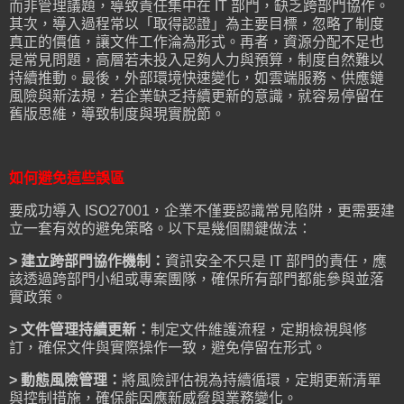
而非管理議題，導致責任集中在 IT 部門，缺乏跨部門協作。
其次，導入過程常以「取得認證」為主要目標，忽略了制度
真正的價值，讓文件工作淪為形式。再者，資源分配不足也
是常見問題，高層若未投入足夠人力與預算，制度自然難以
持續推動。最後，外部環境快速變化，如雲端服務、供應鏈
風險與新法規，若企業缺乏持續更新的意識，就容易停留在
舊版思維，導致制度與現實脫節。
如何避免這些誤區
要成功導入 ISO27001，企業不僅要認識常見陷阱，更需要建
立一套有效的避免策略。以下是幾個關鍵做法：
> 建立跨部門協作機制：
資訊安全不只是 IT 部門的責任，應
該透過跨部門小組或專案團隊，確保所有部門都能參與並落
實政策。
> 文件管理持續更新：
制定文件維護流程，定期檢視與修
訂，確保文件與實際操作一致，避免停留在形式。
> 動態風險管理：
將風險評估視為持續循環，定期更新清單
與控制措施，確保能因應新威脅與業務變化。