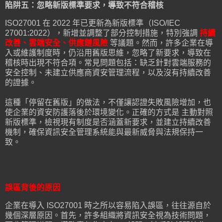
陷阱五：忽略新版標準要求，導致不符合稽核
ISO27001 在 2022 年已更新為新版標準（ISO/IEC
27001:2022），新增並調整了部分控制措施，特別強調
持續
改善、雲端安全、供應鏈風險
等議題。然而，許多企業在導
入或維護制度時，仍沿用舊版思維，忽略了新要求，導致在
稽核時出現不符合項。常見問題包括：缺乏針對雲端服務的
安全控制、未建立供應商資安管理流程，以及沒有持續改善
的證據。
這種「停留在舊版」的做法，不僅讓認證失敗風險增加，也
使企業的資安防護落後於環境變化。正確的方式是 主動對照
新版標準，檢視現有制度是否涵蓋新要求，並建立持續改善
機制，確保資訊安全管理系統能與最新威脅與法規保持一
致。
誤區背後的原因
企業在導入 ISO27001 時之所以容易陷入誤區，往往源自於
幾個深層原因。首先，許多組織將資訊安全視為技術問題，