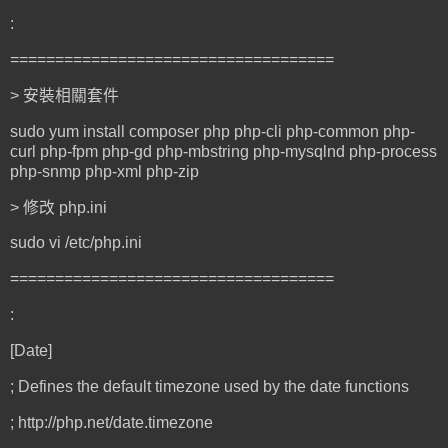
:
====================================
> 安裝相關套件
sudo yum install composer php php-cli php-common php-
curl php-fpm php-gd php-mbstring php-mysqlnd php-process
php-snmp php-xml php-zip
> 修改 php.ini
sudo vi /etc/php.ini
====================================
:
[Date]
; Defines the default timezone used by the date functions
; http://php.net/date.timezone