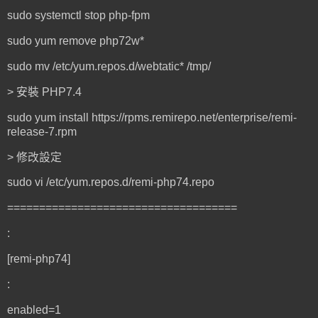
sudo systemctl stop php-fpm
sudo yum remove php72w*
sudo mv /etc/yum.repos.d/webtatic* /tmp/
> 安裝 PHP7.4
sudo yum install https://rpms.remirepo.net/enterprise/remi-
release-7.rpm
> 修改設定
sudo vi /etc/yum.repos.d/remi-php74.repo
====================================
:
[remi-php74]
:
enabled=1