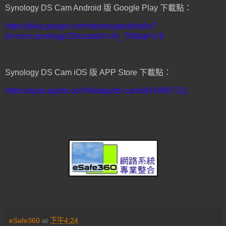
Synology DS Cam Android 版 Google Play 下載點：
https://play.google.com/store/apps/details?
id=com.synology.DScam&hl=zh_TW&gl=US
Synology DS Cam iOS 版 APP Store 下載點：
https://apps.apple.com/hk/app/ds-cam/id349087111
eSafe360
at
下午4:24