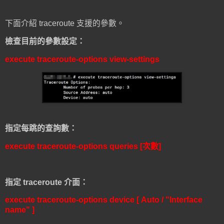
下面介紹 traceroute 支援的參數。
檢查目前的參數設定：
execute traceroute-options view-settings
指定每跳的查詢數：
execute traceroute-options queries [次數]
指定 traceroute 介面：
execute traceroute-options device [ Auto / "Interface
name" ]