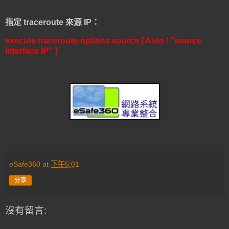
指定 traceroute 來源 IP：
execute traceroute-options source [ Auto / "source
interface IP" ]
eSafe360
at
下午5:01
分享
沒有留言: