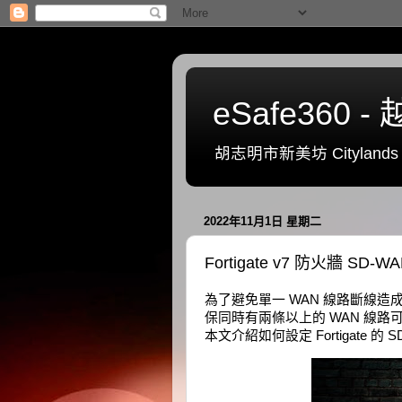
eSafe36
胡志明市新美坊 Citylands 一號
2022年11月1日 星期二
Fortigate v7 防火牆 S
為了避免單一 WAN 線路斷線造
保同時有兩條以上的 WAN 線路可用，
本文介紹如何設定 Fortigate 的