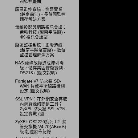
視監控畫面
廠區監控系統：怡晉實業
(越南前江) - 長時間監控
儲存解決方案
無線投影與網路視訊會議：
榮輪科技 (越南平陽廠) -
4K 視訊會議室
廠區監控系統：正隆造紙
(越南平陽濱吉廠) - 數位
監控管理解決方案
NAS 硬碟故障造成陣列降
級，儲存集區修復實例 -
DS218+ (圖文說明)
Fortigate v7 防火牆 SD-
WAN 負載平衡線路檢測
設定 (圖文說明)
SSL VPN：在外網安全存取
內網資源的簡易工具；
ZyXEL 防火牆 SSL VPN
設定實戰 (圖...
ZyXEL GS2220系列 L2+網
管交換機 V4.70(ABxx.6)
版 韌體發佈紀錄