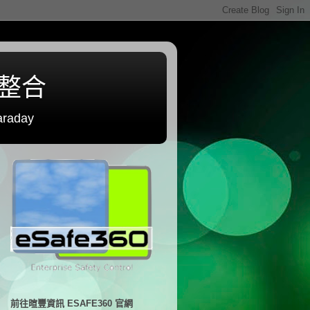
程整合
raday
前往暄豐資訊 ESAFE360 官網