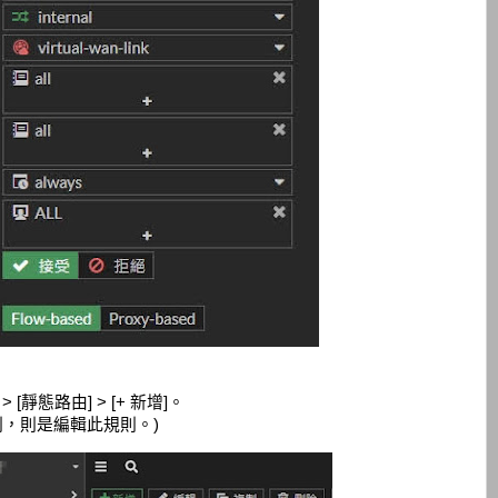
[靜態路由] > [+ 新增]。
的規則，則是編輯此規則。)