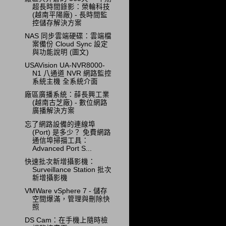
超長時間錄影：榮輪科技
(越南平陽廠) - 長時間監
控儲存解決方案
NAS 同步雲端硬碟：雲端檔
案備份 Cloud Sync 設定
與功能說明 (圖文)
USAVision UA-NVR8000-
N1 八通道 NVR 網路監控
系統主機 全系統介面
廠區廣播系統：薛長興工業
(越南古芝廠) - 數位網路
廣播解決方案
忘了網路設備的連線埠
(Port) 是多少？ 免費網路
通信埠掃描工具：
Advanced Port S...
快速批次新增攝影機：
Surveillance Station 批次
新增攝影機
VMWare vSphere 7 - 儲存
空間爆滿，管理與刪除快
照
DS Cam：在手機上隨時檢